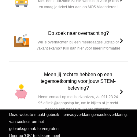
Kies een duurzame STEM-workshop voor je klas
en vraag je ticket hier aan op MOS Vlaanderen!
Op zoek naar overnachting?
Wil je overnachten bij een meerdaagse uitstap of
vakantiekamp? Klik dan hier voor meer informatie!
Meen jij recht te hebben op een
tegemoetkoming voor jouw STEM-
beleving?
Neem contact op met horizontvzw, via 011 23 24
95 of info@rapopstap.be, om te kijken of je recht
hebt op een gedeeltelijke terugbetaling.
Deze website maakt gebruik
privacyverklaring
en
cookieverklaring
.
van cookies om het
gebruiksgemak te vergroten.
Door op ‘OK’ te klikken, geef