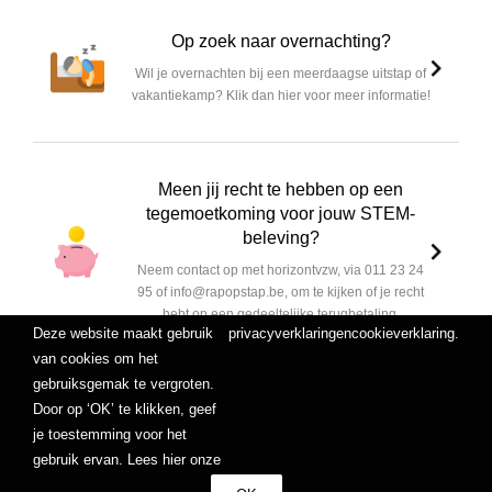
Op zoek naar overnachting?
Wil je overnachten bij een meerdaagse uitstap of
vakantiekamp? Klik dan hier voor meer informatie!
Meen jij recht te hebben op een
tegemoetkoming voor jouw STEM-
beleving?
Neem contact op met horizontvzw, via 011 23 24
95 of info@rapopstap.be, om te kijken of je recht
hebt op een gedeeltelijke terugbetaling.
Deze website maakt gebruik
privacyverklaring
en
cookieverklaring
.
van cookies om het
gebruiksgemak te vergroten.
Door op ‘OK’ te klikken, geef
je toestemming voor het
gebruik ervan. Lees hier onze
Copyright 2012 - 2023
Hogeschool PXL
|
Algemene voorwaarden
|