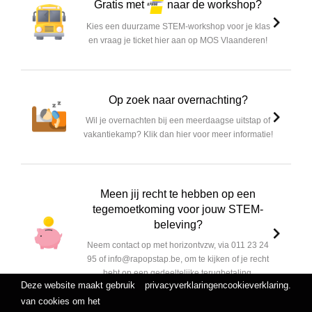
Gratis met
naar de workshop?
Kies een duurzame STEM-workshop voor je klas
en vraag je ticket hier aan op MOS Vlaanderen!
Op zoek naar overnachting?
Wil je overnachten bij een meerdaagse uitstap of
vakantiekamp? Klik dan hier voor meer informatie!
Meen jij recht te hebben op een
tegemoetkoming voor jouw STEM-
beleving?
Neem contact op met horizontvzw, via 011 23 24
95 of info@rapopstap.be, om te kijken of je recht
hebt op een gedeeltelijke terugbetaling.
Deze website maakt gebruik
privacyverklaring
en
cookieverklaring
.
van cookies om het