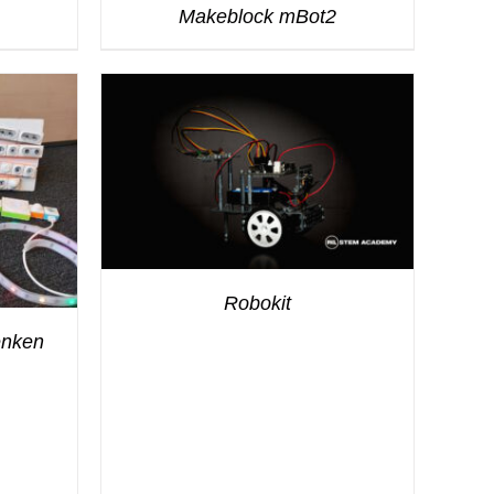
Makeblock mBot2
Robokit
enken