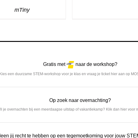
mTiny
Gratis met
naar de workshop?
Kies een duurzame STEM-workshop voor je klas en vraag je ticket hier aan op MO
Op zoek naar overnachting?
il je overnachten bij een meerdaagse uitstap of vakantiekamp? Klik dan hier voor m
een jij recht te hebben op een tegemoetkoming voor jouw STE