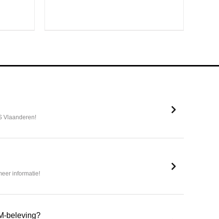
S Vlaanderen!
eer informatie!
M-beleving?