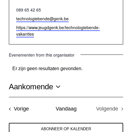
Telefoon
089 65 42 65
E-
technologiebende@genk.be
mail
Website
https://www.jeugdgenk.be/technologiebende-
vakanties
Evenementen from this organisator
Er zijn geen resultaten gevonden.
Bericht
Aankomende
Selecteer
een
Evenementen
Vorige
Vandaag
Volgende
datum.
Evenemen
ABONNEER OP KALENDER