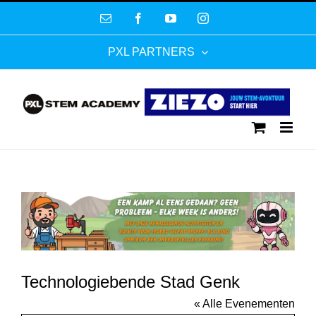
Ga
E-
Facebook
YouTube
Instagram
naar
mail
inhoud
PXL PARTNERS
Technologiebende Stad Genk
« Alle Evenementen