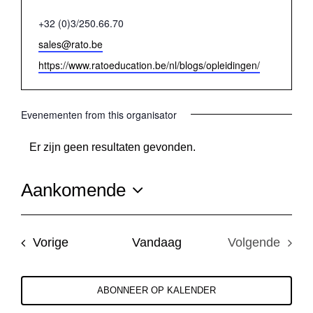
Telefoon
+32 (0)3/250.66.70
E-
sales@rato.be
mail
Website
https://www.ratoeducation.be/nl/blogs/opleidingen/
Evenementen from this organisator
Er zijn geen resultaten gevonden.
Bericht
Aankomende
Selecteer
een
Evenementen
Vorige
Vandaag
Volgende
datum.
Evenemen
ABONNEER OP KALENDER