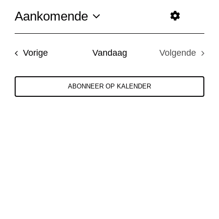
Aankomende
Weergave
Even
Toon
Selecteer
weer
navigatie
een
Filters
navig
Evenementen
Vorige
Vandaag
Volgende
datum.
Evenemen
ABONNEER OP KALENDER