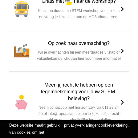
Gratis met
naar de workshop?
Kies een duurzame STEM-workshop voor je klas
en vraag je ticket hier aan op MOS Vlaanderen!
Op zoek naar overnachting?
Wil je overnachten bij een meerdaagse uitstap of
vakantiekamp? Klik dan hier voor meer informatie!
Meen jij recht te hebben op een
tegemoetkoming voor jouw STEM-
beleving?
Neem contact op met horizontvzw, via 011 23 24
95 of info@rapopstap.be, om te kijken of je recht
hebt op een gedeeltelijke terugbetaling.
Deze website maakt gebruik
privacyverklaring
en
cookieverklaring
.
van cookies om het