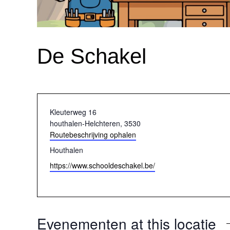
De Schakel
Adres
Kleuterweg 16
houthalen-Helchteren
,
3530
Routebeschrijving ophalen
Telefoon
Houthalen
Website
https://www.schooldeschakel.be/
Evenementen at this locatie