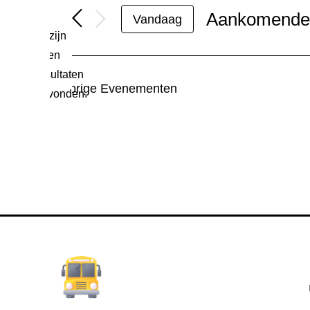
Aankomend
Vandaag
Er zijn
Selecteer
een
geen
datum.
Bericht
resultaten
Vorige
Evenementen
gevonden.