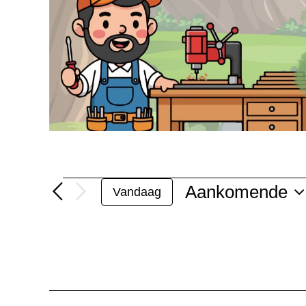
Evenementen
Aankomende
Vandaag
Selecteer
datum