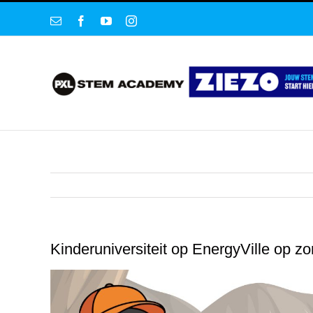
Ga
E-
Facebook
YouTube
Instagram
naar
mail
inhoud
Kinderuniversiteit op EnergyVille op z