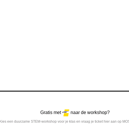
Gratis met
naar de workshop?
Kies een duurzame STEM-workshop voor je klas en vraag je ticket hier aan op MO