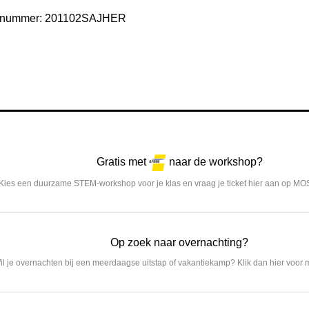
9j
elnummer:
201102SAJHER
aantal
Gratis met
naar de workshop?
Kies een duurzame STEM-workshop voor je klas en vraag je ticket hier aan op MO
Op zoek naar overnachting?
il je overnachten bij een meerdaagse uitstap of vakantiekamp? Klik dan hier voor m