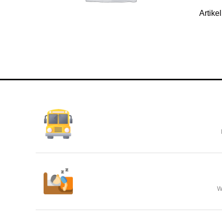
Artik
W