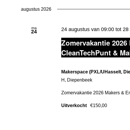
een
augustus 2026
datum.
ma
24 augustus van 09:00
tot
28
24
Zomervakantie 2026 
CleanTechPunt & Mak
Makerspace (PXL/UHasselt, D
H, Diepenbeek
Zomervakantie 2026 Makers & En
Uitverkocht
€150,00