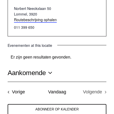
Adres
Norbert Neeckxlaan 50
Lommel
,
3920
Routebeschrijving ophalen
Telefoon
011 399 650
Evenementen at this locatie
Er zijn geen resultaten gevonden.
Bericht
Aankomende
Selecteer
een
Evenementen
Vorige
Vandaag
Volgende
datum.
Evenemen
ABONNEER OP KALENDER