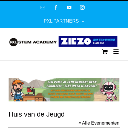
Ga
E-
Facebook
YouTube
Instagram
naar
mail
inhoud
PXL PARTNERS
Huis van de Jeugd
« Alle Evenementen