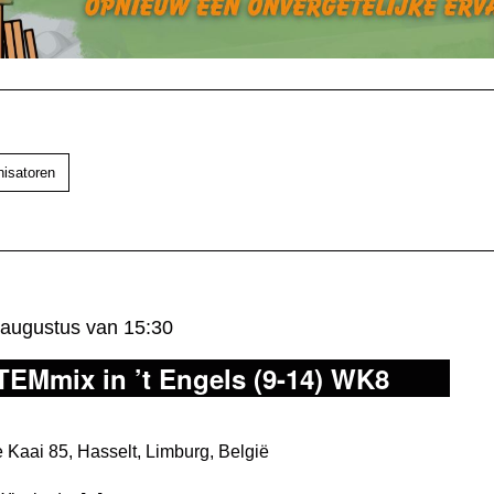
nisatoren
 augustus van 15:30
TEMmix in ’t Engels (9-14) WK8
Kaai 85, Hasselt, Limburg, België