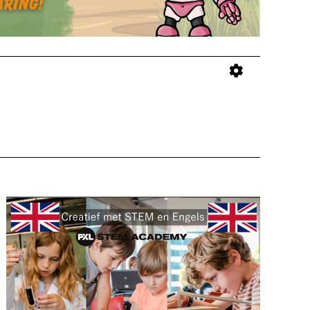
Weergaven
Eveneme
Verberg
weergav
navigatie
Filters
navigatie