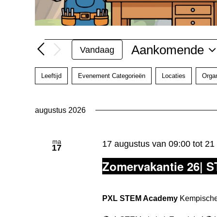
Evenementen
Aankomende
Vandaag
Selecteer
een
Leeftijd
Evenement Categorieën
Locaties
Orga
Filters
Als
datum.
u
één
augustus 2026
van
de
ma
17 augustus van 09:00
tot
21
17
invoergegevens
Zomervakantie 26| S
wijzigt,
wordt
de
PXL STEM Academy
Kempische 
lijst