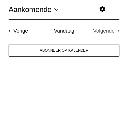
Aankomende
Weergave
Even
Toon
Selecteer
weer
navigatie
een
Filters
navig
Evenementen
Vorige
Vandaag
Volgende
datum.
Evenemen
ABONNEER OP KALENDER