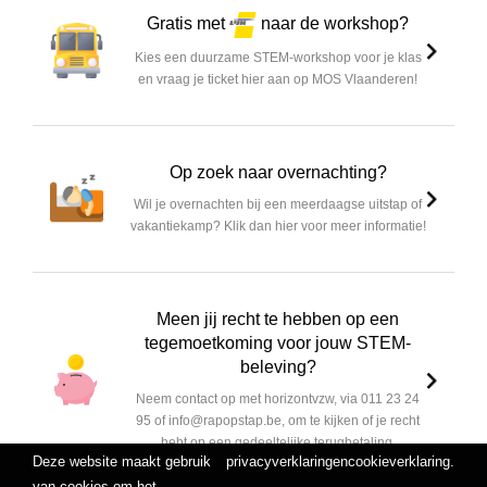
Gratis met
naar de workshop?
Kies een duurzame STEM-workshop voor je klas
en vraag je ticket hier aan op MOS Vlaanderen!
Op zoek naar overnachting?
Wil je overnachten bij een meerdaagse uitstap of
vakantiekamp? Klik dan hier voor meer informatie!
Meen jij recht te hebben op een
tegemoetkoming voor jouw STEM-
beleving?
Neem contact op met horizontvzw, via 011 23 24
95 of info@rapopstap.be, om te kijken of je recht
hebt op een gedeeltelijke terugbetaling.
Deze website maakt gebruik
privacyverklaring
en
cookieverklaring
.
van cookies om het