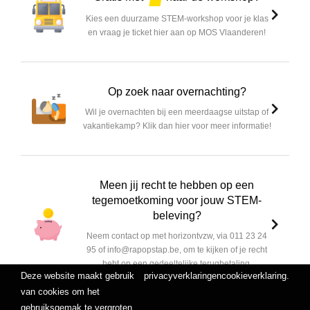
Kies een duurzame STEM-workshop voor je klas
en vraag je ticket hier aan op MOS Vlaanderen!
Op zoek naar overnachting?
Wil je overnachten bij een meerdaagse uitstap of
vakantiekamp? Klik dan hier voor meer informatie!
Meen jij recht te hebben op een
tegemoetkoming voor jouw STEM-
beleving?
Neem contact op met horizontvzw, via 011 23 24
95 of info@rapopstap.be, om te kijken of je recht
hebt op een gedeeltelijke terugbetaling.
Deze website maakt gebruik
privacyverklaring
en
cookieverklaring
.
van cookies om het
gebruiksgemak te vergroten.