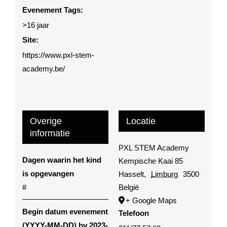
Evenement Tags:
>16 jaar
Site:
https://www.pxl-stem-
academy.be/
Overige
Locatie
informatie
PXL STEM Academy
Dagen waarin het kind
Kempische Kaai 85
is opgevangen
Hasselt
,
Limburg
3500
#
België
+ Google Maps
Begin datum evenement
Telefoon
(YYYY-MM-DD) bv 2023-