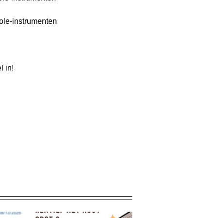
role-instrumenten
l in!