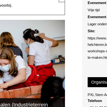
Evenement 
voorbij.
Vrije tijd
Evenement 
Lager onder
Site:
https://www
helchteren.b
workshops-
te-maken.ht
Organis
PXL Stem 
Telefoon
en (Industrieterrein