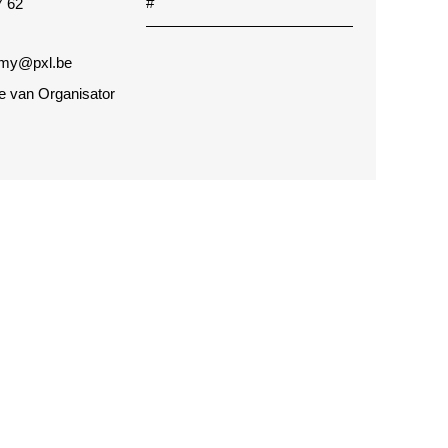
#
7 62
my@pxl.be
te van Organisator