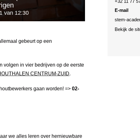
+32 11 77 5
rigen
E-mail
1 van 12:30
stem-acade
Bekijk de si
k allemaal gebeurt op een
volgen in vier bedrijven op de eerste
HOUTHALEN CENTRUM-ZUID
.
houtbewerkers gaan worden! =>
02-
ar we alles leren over hernieuwbare