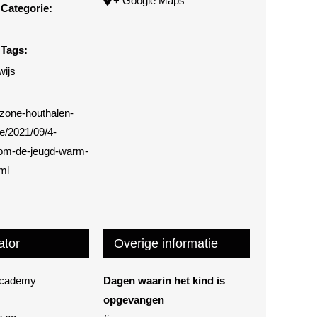
+ Google Maps
Categorie:
Tags:
wijs
.zone-houthalen-
e/2021/09/4-
om-de-jeugd-warm-
ml
ator
Overige informatie
Academy
Dagen waarin het kind is
opgevangen