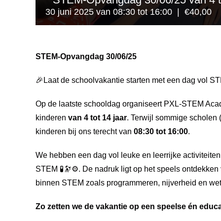
30 juni 2025 van 08:30
tot
16:00
|
€40,00
STEM-Opvangdag 30/06/25
🎉Laat de schoolvakantie starten met een dag vol ST
Op de laatste schooldag organiseert PXL-STEM Aca
kinderen
van 4 tot 14 jaar
. Terwijl sommige scholen 
kinderen bij ons terecht van
08:30 tot 16:00
.
We hebben een dag vol leuke en leerrijke activiteite
STEM 🧪🔭⚙️. De nadruk ligt op het speels ontdekken
binnen STEM zoals programmeren, nijverheid en we
Zo zetten we de vakantie op een speelse én educa