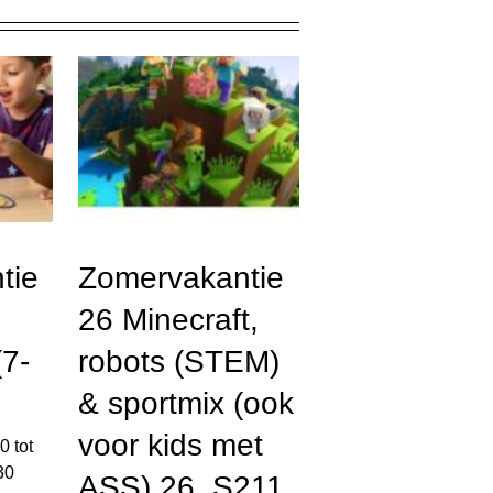
tie
Zomervakantie
26 Minecraft,
7-
robots (STEM)
& sportmix (ook
voor kids met
00
tot
30
ASS) 26_S211