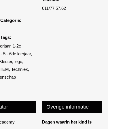
011/77.57.62
Categorie:
Tags:
eerjaar
,
1-2e
 - 5 - 6de leerjaar
,
Kleuter
,
lego
,
TEM
,
Techniek
,
tenschap
ator
Overige informatie
Academy
Dagen waarin het kind is