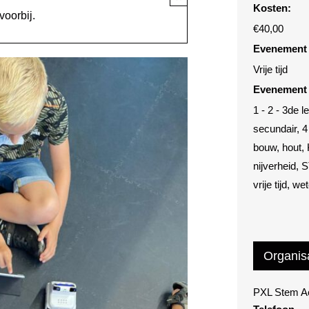
Kosten:
voorbij.
€40,00
Evenement 
Vrije tijd
Evenement 
1 - 2 - 3de l
secundair
,
4
bouw
,
hout
,
nijverheid
,
S
vrije tijd
,
we
Organis
PXL Stem 