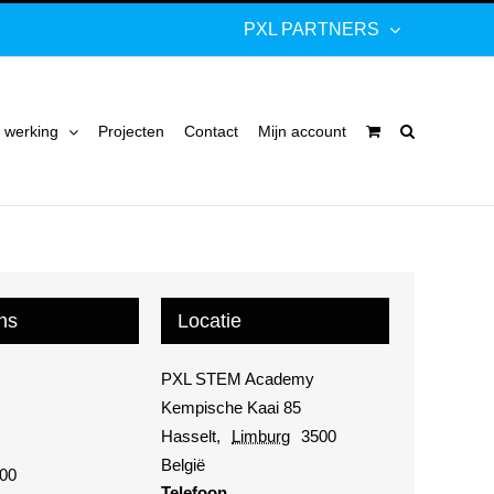
PXL PARTNERS
 werking
Projecten
Contact
Mijn account
ns
Locatie
PXL STEM Academy
Kempische Kaai 85
Hasselt
,
Limburg
3500
België
:00
Telefoon