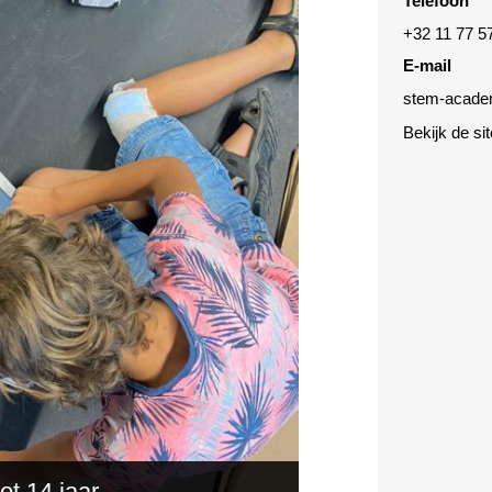
Telefoon
+32 11 77 5
E-mail
stem-acade
Bekijk de si
t 14 jaar