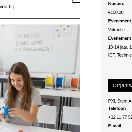
Kosten:
voorbij.
€150,00
Evenement 
Vakantie
Evenement 
10-14 jaar
,
1
ICT
,
Techni
Organis
PXL Stem 
Telefoon
+32 11 77 5
E-mail