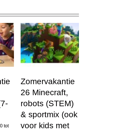
tie
Zomervakantie
26 Minecraft,
7-
robots (STEM)
& sportmix (ook
voor kids met
00
tot