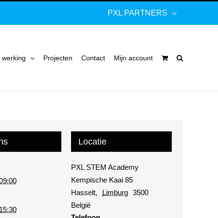
PXL PARTNERS
 werking
Projecten
Contact
Mijn account
ns
Locatie
PXL STEM Academy
Kempische Kaai 85
 09:00
Hasselt
,
Limburg
3500
België
 15:30
Telefoon