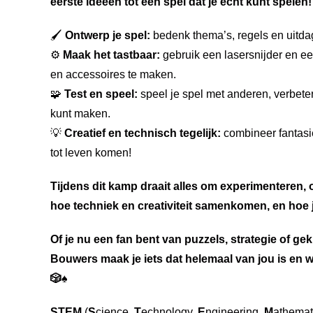
eerste ideeën tot een spel dat je echt kunt spelen!
🖌️
Ontwerp je spel:
bedenk thema’s, regels en uitda
⚙️
Maak het tastbaar:
gebruik een lasersnijder en ee
en accessoires te maken.
🧩
Test en speel:
speel je spel met anderen, verbeter
kunt maken.
💡
Creatief en technisch tegelijk:
combineer fantasi
tot leven komen!
Tijdens dit kamp draait alles om experimenteren,
hoe techniek en creativiteit samenkomen, en hoe 
Of je nu een fan bent van puzzels, strategie of ge
Bouwers maak je iets dat helemaal van jou is en w
🎲♠️
STEM
(
S
cience,
T
echnology,
E
ngineering,
M
athemat