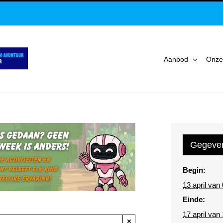
Aanbod
Onze
Gegeve
Begin:
13 april van
Einde:
17 april van
×