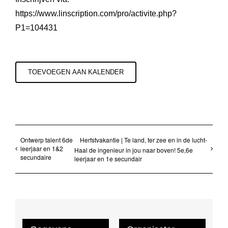
https://www.linscription.com/pro/activite.php?
P1=104431
TOEVOEGEN AAN KALENDER
Ontwerp talent 6de
Herfstvakantie | Te land, ter zee en in de lucht-
leerjaar en 1&2
Haal de ingenieur in jou naar boven! 5e,6e
secundaire
leerjaar en 1e secundair