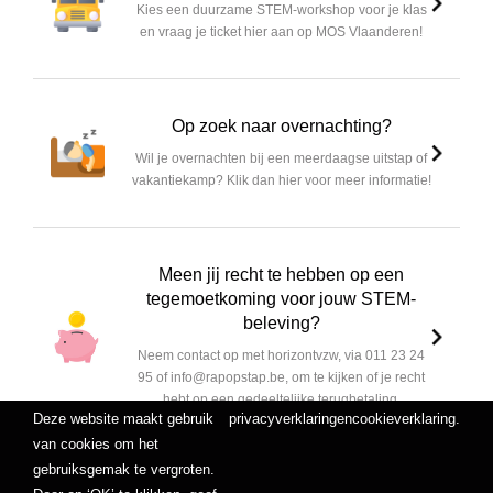
Kies een duurzame STEM-workshop voor je klas
en vraag je ticket hier aan op MOS Vlaanderen!
Op zoek naar overnachting?
Wil je overnachten bij een meerdaagse uitstap of
vakantiekamp? Klik dan hier voor meer informatie!
Meen jij recht te hebben op een
tegemoetkoming voor jouw STEM-
beleving?
Neem contact op met horizontvzw, via 011 23 24
95 of info@rapopstap.be, om te kijken of je recht
hebt op een gedeeltelijke terugbetaling.
Deze website maakt gebruik
privacyverklaring
en
cookieverklaring
.
van cookies om het
gebruiksgemak te vergroten.