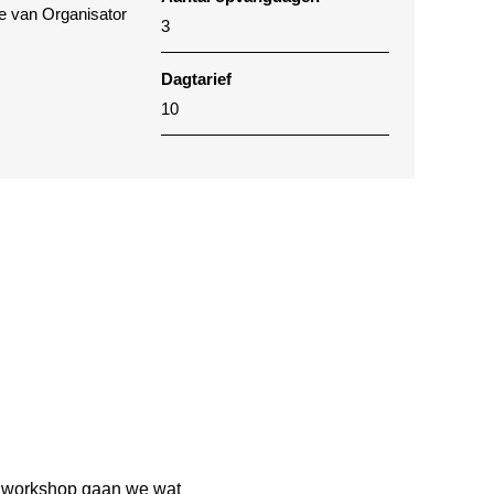
te van Organisator
3
Dagtarief
10
re workshop gaan we wat