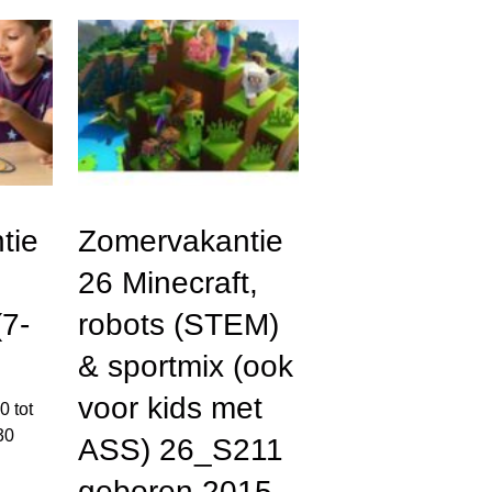
tie
Zomervakantie
26 Minecraft,
7-
robots (STEM)
& sportmix (ook
voor kids met
00
tot
30
ASS) 26_S211
geboren 2015