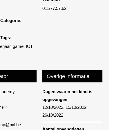
011/77.57.62
Categorie:
Tags:
eerjaar
,
game
,
ICT
ator
Overige informatie
Academy
Dagen waarin het kind is
opgevangen
12/10/2022, 19/10/2022,
7 62
26/10/2022
my@pxl.be
Aantal opvangdagen