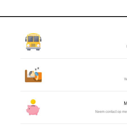
W
M
Neem contact op met 