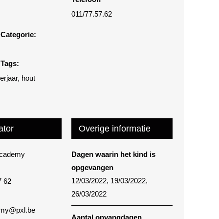
011/77.57.62
Categorie:
Tags:
eerjaar
,
hout
ator
Overige informatie
Academy
Dagen waarin het kind is
opgevangen
12/03/2022, 19/03/2022,
7 62
26/03/2022
my@pxl.be
Aantal opvangdagen