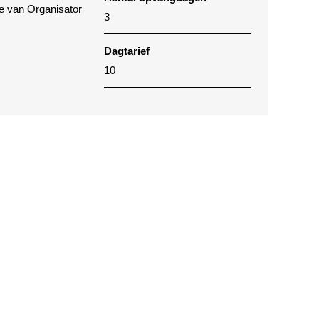
te van Organisator
3
Dagtarief
10