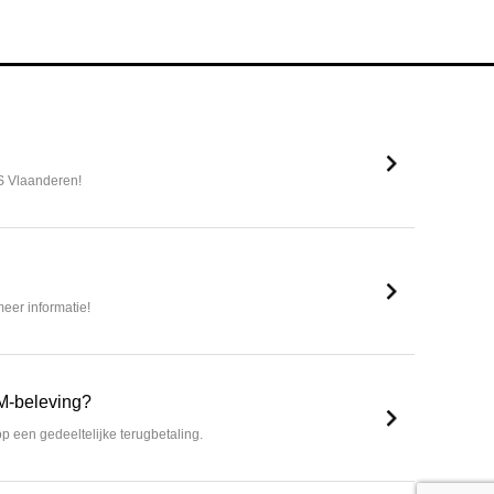
S Vlaanderen!
eer informatie!
M-beleving?
p een gedeeltelijke terugbetaling.