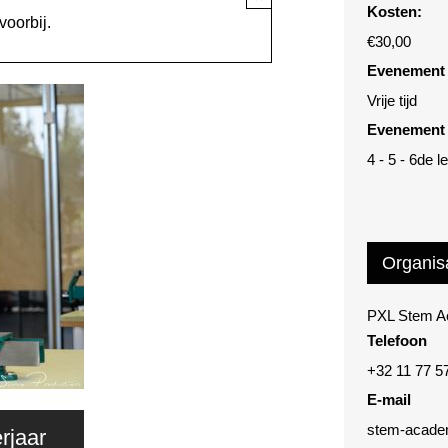
Kosten:
voorbij.
€30,00
Evenement 
Vrije tijd
Evenement 
4 - 5 - 6de l
Organis
PXL Stem 
Telefoon
+32 11 77 5
E-mail
stem-acade
rjaar