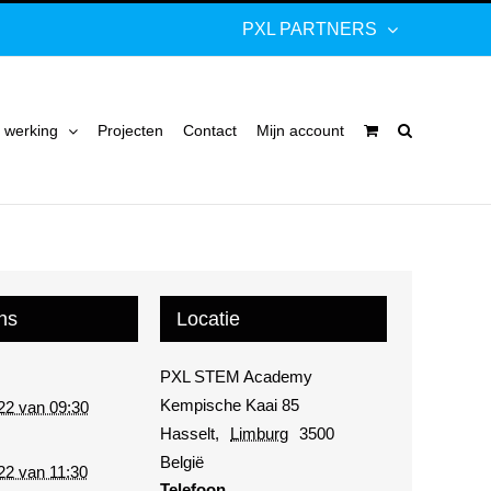
PXL PARTNERS
 werking
Projecten
Contact
Mijn account
ns
Locatie
PXL STEM Academy
Kempische Kaai 85
22 van 09:30
Hasselt
,
Limburg
3500
België
22 van 11:30
Telefoon