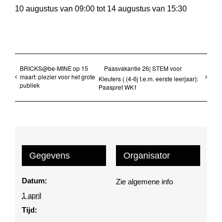
10 augustus van 09:00
tot
14 augustus van 15:30
BRICKS@be-MINE op 15
Paasvakantie 26| STEM voor
maart: plezier voor het grote
Kleuters ( (4-6j t.e.m. eerste leerjaar):
publiek
Paaspret WK1
Gegevens
Organisator
Datum:
Zie algemene info
1 april
Tijd: