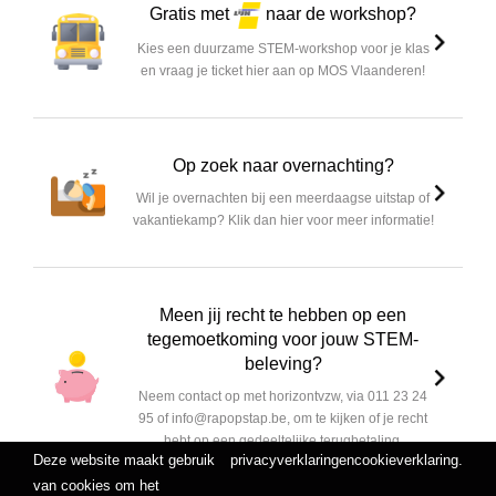
Gratis met
naar de workshop?
Kies een duurzame STEM-workshop voor je klas
en vraag je ticket hier aan op MOS Vlaanderen!
Op zoek naar overnachting?
Wil je overnachten bij een meerdaagse uitstap of
vakantiekamp? Klik dan hier voor meer informatie!
Meen jij recht te hebben op een
tegemoetkoming voor jouw STEM-
beleving?
Neem contact op met horizontvzw, via 011 23 24
95 of info@rapopstap.be, om te kijken of je recht
hebt op een gedeeltelijke terugbetaling.
Deze website maakt gebruik
privacyverklaring
en
cookieverklaring
.
van cookies om het