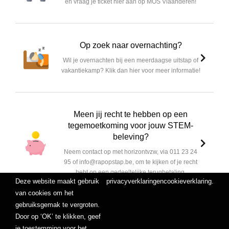
en vraag je ticket hier aan op MOS Vlaanderen!
Op zoek naar overnachting?
Wil je overnachten bij een meerdaagse uitstap of
vakantiekamp? Klik dan hier voor meer informatie!
Meen jij recht te hebben op een
tegemoetkoming voor jouw STEM-
beleving?
Neem contact op met horizontvzw, via 011 23 24
95 of info@rapopstap.be, om te kijken of je recht
hebt op een gedeeltelijke terugbetaling.
Deze website maakt gebruik
privacyverklaring
en
cookieverklaring
.
van cookies om het
gebruiksgemak te vergroten.
Door op ‘OK’ te klikken, geef
je toestemming voor het