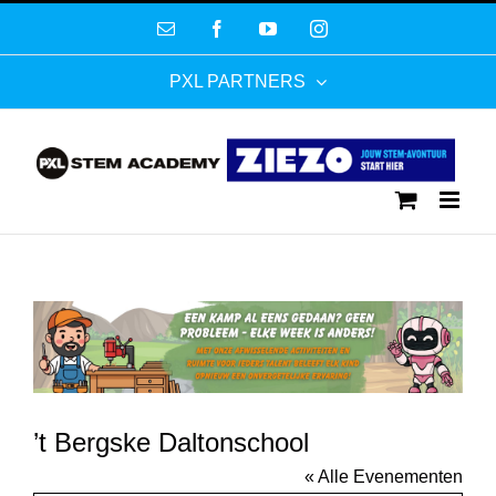
Ga
E-
Facebook
YouTube
Instagram
naar
mail
inhoud
PXL PARTNERS
’t Bergske Daltonschool
« Alle Evenementen