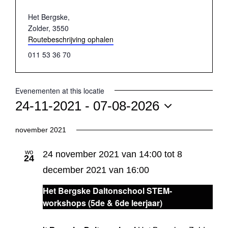
Adres
Het Bergske,
Zolder
,
3550
Routebeschrijving ophalen
Telefoon
011 53 36 70
Evenementen at this locatie
24-11-2021
 - 
07-08-2026
Selecteer
november 2021
een
datum.
wo
24 november 2021 van 14:00
tot
8
24
december 2021 van 16:00
Het Bergske Daltonschool STEM-
workshops (5de & 6de leerjaar)