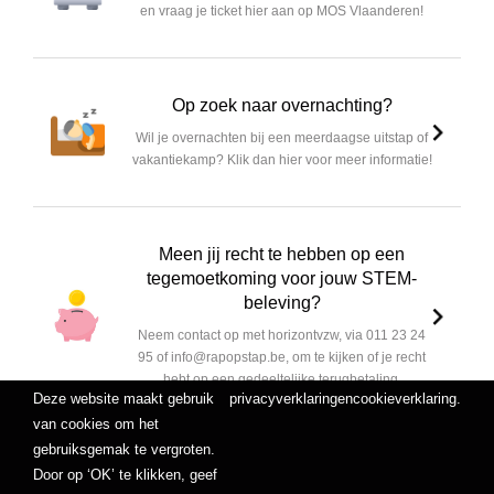
en vraag je ticket hier aan op MOS Vlaanderen!
Op zoek naar overnachting?
Wil je overnachten bij een meerdaagse uitstap of
vakantiekamp? Klik dan hier voor meer informatie!
Meen jij recht te hebben op een
tegemoetkoming voor jouw STEM-
beleving?
Neem contact op met horizontvzw, via 011 23 24
95 of info@rapopstap.be, om te kijken of je recht
hebt op een gedeeltelijke terugbetaling.
Deze website maakt gebruik
privacyverklaring
en
cookieverklaring
.
van cookies om het
gebruiksgemak te vergroten.
Door op ‘OK’ te klikken, geef