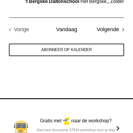
't Bergske Daltonschool
Het Bergske,, Zolder
Even
Vorige
Vandaag
Volgende
Evenementen
ABONNEER OP KALENDER
Gratis met
naar de workshop?
Kies een duurzame STEM-workshop voor je klas