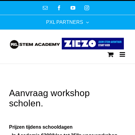
Ga
E-
Facebook
YouTube
Instagram
naar
mail
inhoud
PXL PARTNERS
Aanvraag workshop
scholen.
Prijzen tijdens schooldagen