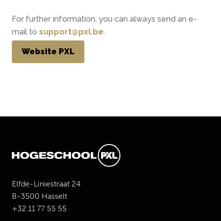
For further information, you can always send an e-
mail to
support@pxl.be
.
Website PXL
Elfde-Liniestraat 24
B-3500 Hasselt
+32 11 77 55 55